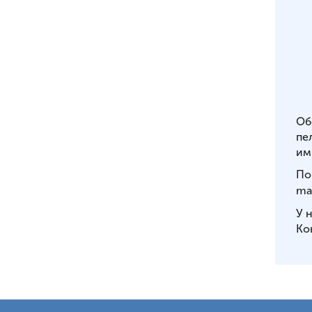
Об
пе
им
По
mai
У 
Ко