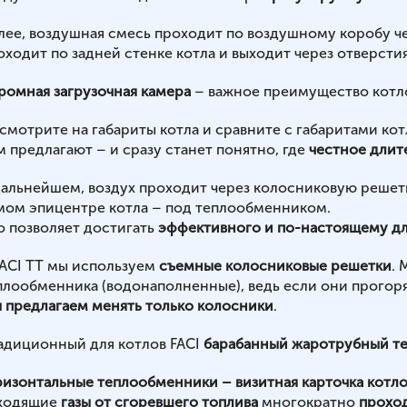
лее, воздушная смесь проходит по воздушному коробу ч
оходит по задней стенке котла и выходит через отверстия
ромная загрузочная камера
– важное преимущество котло
смотрите на габариты котла и сравните с габаритами ко
м предлагают – и сразу станет понятно, где
честное длит
дальнейшем, воздух проходит через колосниковую решет
мом эпицентре котла – под теплообменником.
о позволяет достигать
эффективного и по-настоящему дл
FACI TT мы используем
съемные колосниковые решетки
. 
плообменника (водонаполненные), ведь если они прогорят
 предлагаем менять только колосники
.
адиционный для котлов FACI
барабанный жаротрубный т
ризонтальные теплообменники – визитная карточка котло
ходящие
газы от сгоревшего топлива
многократно
прохо