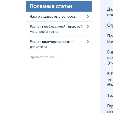
Полезные статьи
Да
пр
Часто задаваемые вопросы
Ог
Расчет необходимой тепловой
мощности котла
По
Ва
Расчет количества секций
радиатора
В 
Просмотреть все ...
са
Эт
В 
те
Мы
Тр
Го
от