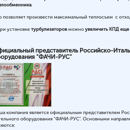
плообменника
.
о позволяет произвести максимальный теплосъем с отход
при установке
турбулизаторов
можно
увеличить КПД еще 
ициальный представитель Российско-Италь
борудования "ФАЧИ-РУС"
ша компания является официальным представителем Рос
тельного оборудования "ФАЧИ-РУС". Основными направл
ляются: