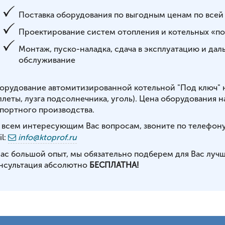
Поставка оборудования по выгодным ценам по всей
Проектирование систем отопления и котельных «по
Монтаж, пуско-наладка, сдача в эксплуатацию и да
обслуживание
орудование автомитизированной котельной "Под ключ" 
ллеты, лузга подсолнечника, уголь). Цена оборудования 
портного производства.
 всем интересующим Вас вопросам, звоните по телефон
l:
info@ktoprof.ru
нас большой опыт, мы обязательно подберем для Вас луч
нсультация абсолютно
БЕСПЛАТНА!