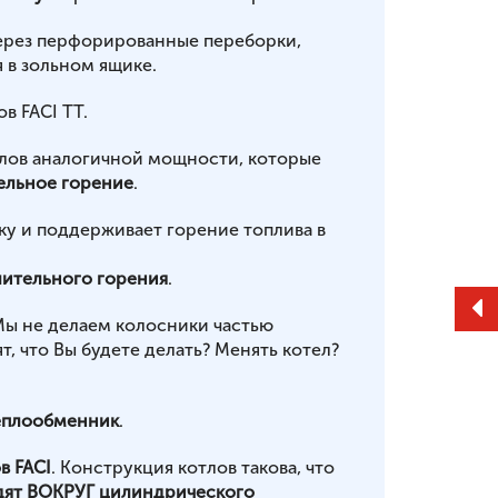
ерез перфорированные переборки,
 в зольном ящике.
в FACI TT.
тлов аналогичной мощности, которые
ельное горение
.
ку и поддерживает горение топлива в
ительного горения
.
Мы не делаем колосники частью
, что Вы будете делать? Менять котел?
еплообменник
.
в FACI
. Конструкция котлов такова, что
дят ВОКРУГ цилиндрического