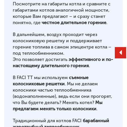
Посмотрите на габариты котла и сравните с
габаритами котлов аналогичной мощности,
которые Вам предлагают – и сразу станет
понятно, где
честное длительное горение
.
В дальнейшем, воздух проходит через
колосниковую решетку и поддерживает
горение топлива в самом эпицентре котла –
под теплообменником.
Это позволяет достигать
эффективного и по-
настоящему длительного горения
.
В FACI TT мы используем
съемные
колосниковые решетки
. Мы не делаем
колосники частью теплообменника
(водонаполненные), ведь если они прогорят,
что Вы будете делать? Менять котел?
Мы
предлагаем менять только колосники
.
Традиционный для котлов FACI
барабанный
жаротрубный теплообменник
.