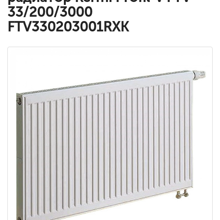
33/200/3000
FTV330203001RXK