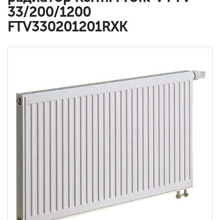
33/200/1200
FTV330201201RXK