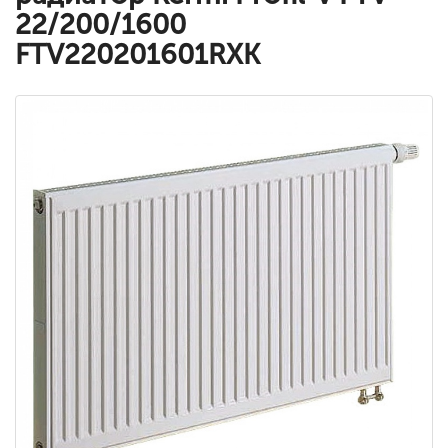
22/200/1600
FTV220201601RXK