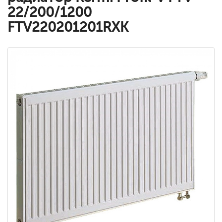
22/200/1200
FTV220201201RXK