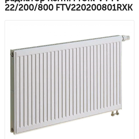
22/200/800 FTV220200801RXK