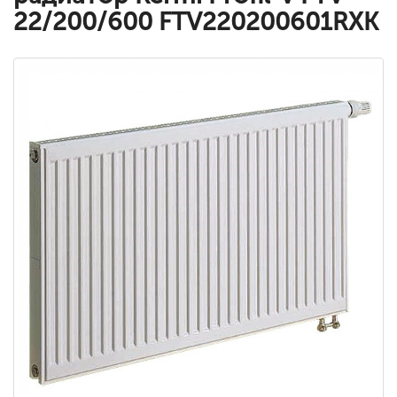
22/200/600 FTV220200601RXK