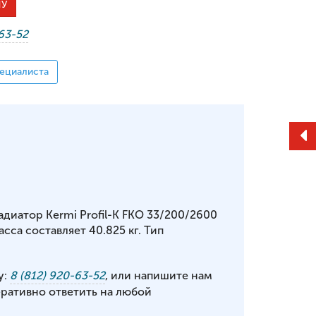
НУ
-63-52
ециалиста
диатор Kermi Profil-K FKO 33/200/2600
са составляет 40.825 кг. Тип
у:
8 (812) 920-63-52
, или напишите нам
еративно ответить на любой