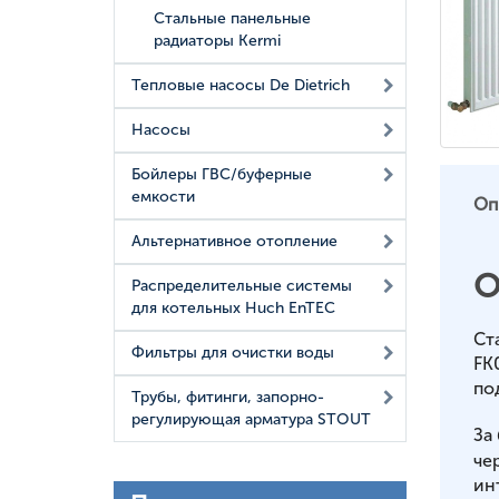
Стальные панельные
радиаторы Kermi
Тепловые насосы De Dietrich
Насосы
Бойлеры ГВС/буферные
емкости
Оп
Альтернативное отопление
О
Распределительные системы
для котельных Huch EnTEC
Ст
Фильтры для очистки воды
FK
по
Трубы, фитинги, запорно-
регулирующая арматура STOUT
За
че
ин