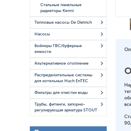
Стальные панельные
радиаторы Kermi
Тепловые насосы De Dietrich
Насосы
Бойлеры ГВС/буферные
Оп
емкости
Альтернативное отопление
О
Распределительные системы
для котельных Huch EnTEC
На
те
Фильтры для очистки воды
об
вс
Трубы, фитинги, запорно-
регулирующая арматура STOUT
Ст
90/