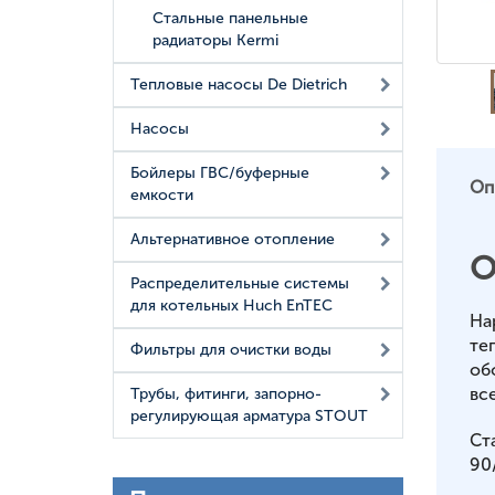
Стальные панельные
радиаторы Kermi
Тепловые насосы De Dietrich
Насосы
Бойлеры ГВС/буферные
Оп
емкости
Альтернативное отопление
О
Распределительные системы
для котельных Huch EnTEC
На
те
Фильтры для очистки воды
об
вс
Трубы, фитинги, запорно-
регулирующая арматура STOUT
Ст
90/