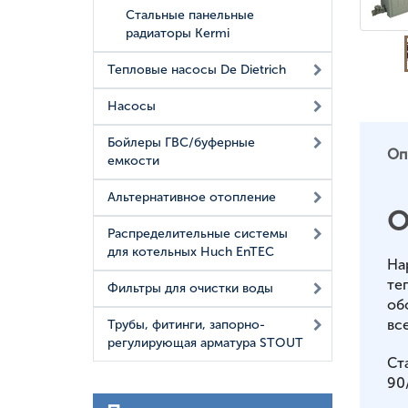
Стальные панельные
радиаторы Kermi
Тепловые насосы De Dietrich
Насосы
Бойлеры ГВС/буферные
Оп
емкости
Альтернативное отопление
О
Распределительные системы
для котельных Huch EnTEC
На
те
Фильтры для очистки воды
об
вс
Трубы, фитинги, запорно-
регулирующая арматура STOUT
Ст
90/