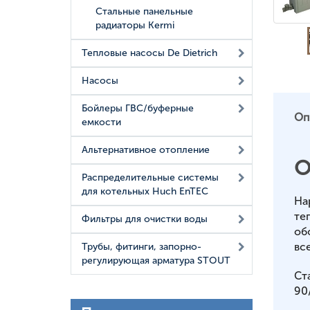
Стальные панельные
радиаторы Kermi
Тепловые насосы De Dietrich
Насосы
Бойлеры ГВС/буферные
Оп
емкости
Альтернативное отопление
О
Распределительные системы
для котельных Huch EnTEC
На
те
Фильтры для очистки воды
об
вс
Трубы, фитинги, запорно-
регулирующая арматура STOUT
Ст
90/