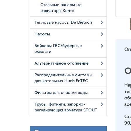
Стальные панельные
радиаторы Kermi
Тепловые насосы De Dietrich
Насосы
Бойлеры ГВС/буферные
Оп
емкости
Альтернативное отопление
О
Распределительные системы
для котельных Huch EnTEC
На
те
Фильтры для очистки воды
об
вс
Трубы, фитинги, запорно-
регулирующая арматура STOUT
Ст
90/