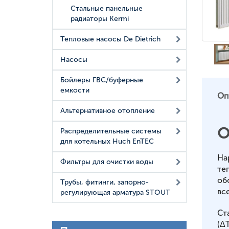
Стальные панельные
радиаторы Kermi
Тепловые насосы De Dietrich
Насосы
Бойлеры ГВС/буферные
емкости
Оп
Альтернативное отопление
О
Распределительные системы
для котельных Huch EnTEC
На
Фильтры для очистки воды
те
об
Трубы, фитинги, запорно-
вс
регулирующая арматура STOUT
Ст
(ΔT