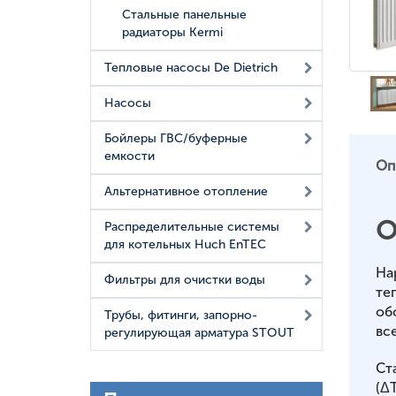
Стальные панельные
радиаторы Kermi
Тепловые насосы De Dietrich
Насосы
Бойлеры ГВС/буферные
емкости
Оп
Альтернативное отопление
О
Распределительные системы
для котельных Huch EnTEC
На
Фильтры для очистки воды
те
об
Трубы, фитинги, запорно-
вс
регулирующая арматура STOUT
Ст
(ΔT