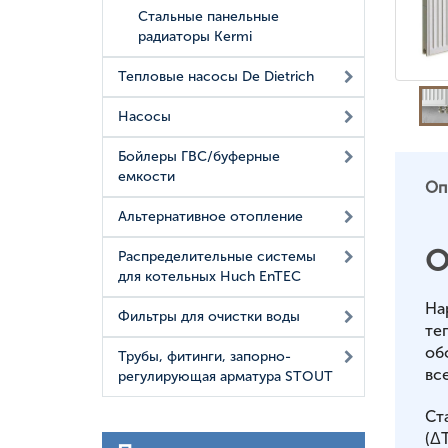
Стальные панельные
радиаторы Kermi
Тепловые насосы De Dietrich
Насосы
Бойлеры ГВС/буферные
емкости
Оп
Альтернативное отопление
О
Распределительные системы
для котельных Huch EnTEC
На
Фильтры для очистки воды
те
об
Трубы, фитинги, запорно-
вс
регулирующая арматура STOUT
Ст
(ΔT