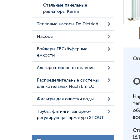
Стальные панельные
радиаторы Kermi
Тепловые насосы De Dietrich
Насосы
Бойлеры ГВС/буферные
емкости
Оп
Альтернативное отопление
О
Распределительные системы
для котельных Huch EnTEC
На
Фильтры для очистки воды
те
об
Трубы, фитинги, запорно-
вс
регулирующая арматура STOUT
Ст
(ΔT