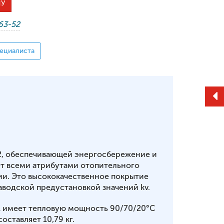
НУ
-63-52
ециалиста
2, обеспечивающей энергосбережение и
т всеми атрибутами отопительного
ии. Это высококачественное покрытие
аводской предустановкой значений kv.
61 имеет тепловую мощность 90/70/20°С
составляет 10,79 кг.