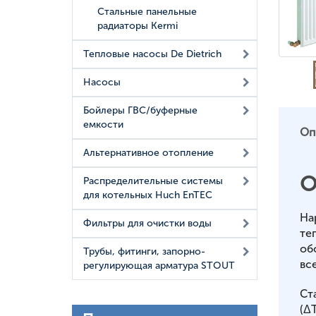
Стальные панельные
радиаторы Kermi
Тепловые насосы De Dietrich
Насосы
Бойлеры ГВС/буферные
емкости
Оп
Альтернативное отопление
О
Распределительные системы
для котельных Huch EnTEC
На
Фильтры для очистки воды
те
об
Трубы, фитинги, запорно-
вс
регулирующая арматура STOUT
Ст
(ΔT