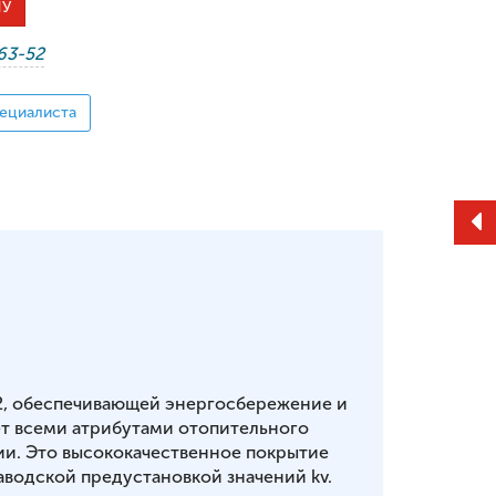
НУ
-63-52
ециалиста
2, обеспечивающей энергосбережение и
т всеми атрибутами отопительного
ии. Это высококачественное покрытие
аводской предустановкой значений kv.