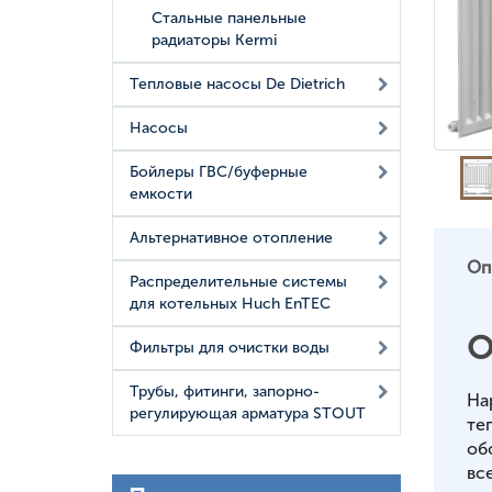
Стальные панельные
радиаторы Kermi
Тепловые насосы De Dietrich
Насосы
Бойлеры ГВС/буферные
емкости
Альтернативное отопление
Оп
Распределительные системы
для котельных Huch EnTEC
О
Фильтры для очистки воды
Трубы, фитинги, запорно-
На
регулирующая арматура STOUT
те
об
вс