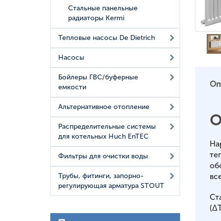
Стальные панельные
радиаторы Kermi
Тепловые насосы De Dietrich
Насосы
Бойлеры ГВС/буферные
Оп
емкости
Альтернативное отопление
О
Распределительные системы
для котельных Huch EnTEC
На
те
Фильтры для очистки воды
об
вс
Трубы, фитинги, запорно-
регулирующая арматура STOUT
Ст
(ΔT