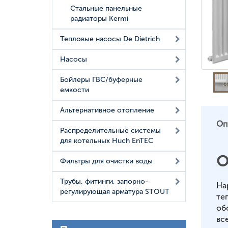
Стальные панельные
радиаторы Kermi
Тепловые насосы De Dietrich
Насосы
Бойлеры ГВС/буферные
емкости
Альтернативное отопление
Оп
Распределительные системы
для котельных Huch EnTEC
О
Фильтры для очистки воды
Трубы, фитинги, запорно-
На
регулирующая арматура STOUT
те
об
вс