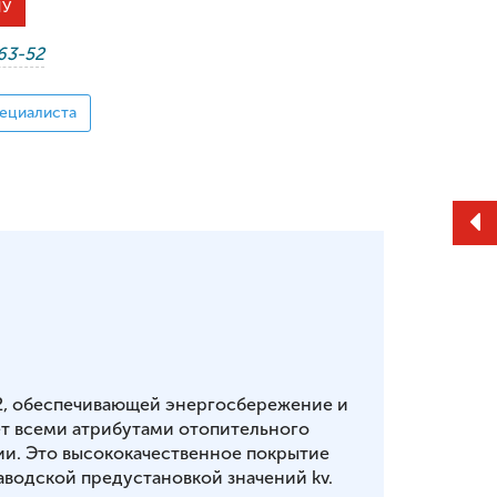
НУ
-63-52
ециалиста
2, обеспечивающей энергосбережение и
т всеми атрибутами отопительного
ии. Это высококачественное покрытие
аводской предустановкой значений kv.