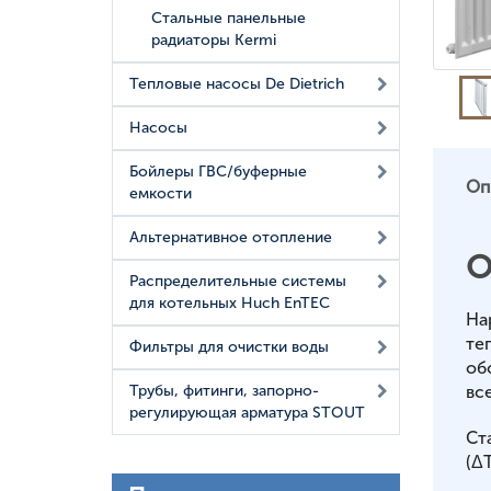
Стальные панельные
радиаторы Kermi
Тепловые насосы De Dietrich
Насосы
Бойлеры ГВС/буферные
Оп
емкости
Альтернативное отопление
О
Распределительные системы
для котельных Huch EnTEC
На
те
Фильтры для очистки воды
об
вс
Трубы, фитинги, запорно-
регулирующая арматура STOUT
Ст
(ΔT