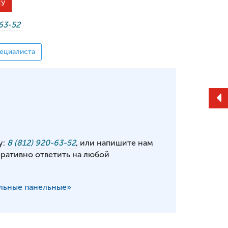
НУ
-63-52
ециалиста
у:
8 (812) 920-63-52
, или напишите нам
еративно ответить на любой
льные панельные»