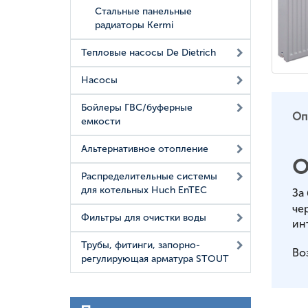
Стальные панельные
радиаторы Kermi
Тепловые насосы De Dietrich
Насосы
Бойлеры ГВС/буферные
Оп
емкости
Альтернативное отопление
О
Распределительные системы
для котельных Huch EnTEC
За
че
Фильтры для очистки воды
ин
Трубы, фитинги, запорно-
Во
регулирующая арматура STOUT