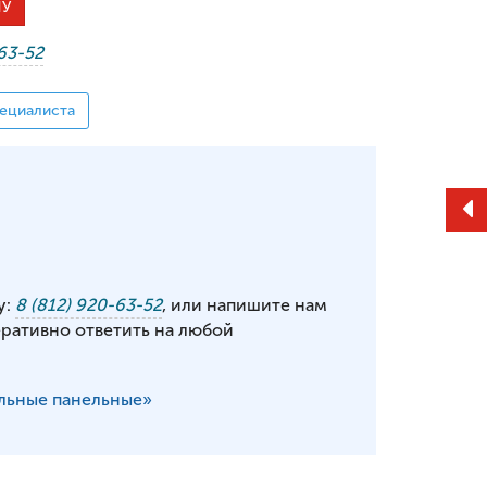
НУ
-63-52
ециалиста
у:
8 (812) 920-63-52
, или напишите нам
еративно ответить на любой
льные панельные»