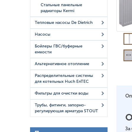
Стальные панельные
радиаторы Kermi
Тепловые насосы De Dietrich
Насосы
Бойлеры ГВС/буферные
емкости
Альтернативное отопление
Распределительные системы
для котельных Huch EnTEC
Фильтры для очистки воды
Оп
Трубы, фитинги, запорно-
регулирующая арматура STOUT
О
За