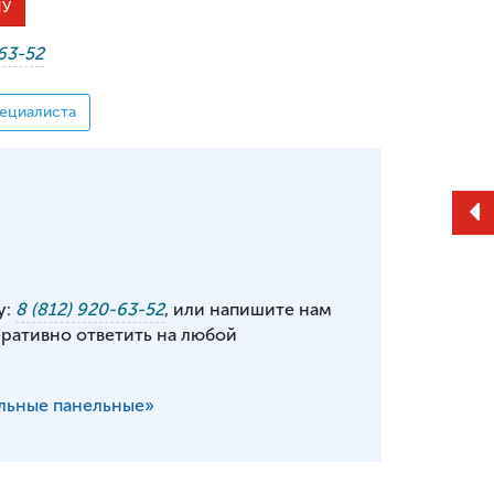
НУ
-63-52
ециалиста
у:
8 (812) 920-63-52
, или напишите нам
еративно ответить на любой
льные панельные»