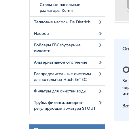
Стальные панельные
радиаторы Kermi
Тепловые насосы De Dietrich
Насосы
Бойлеры ГВС/буферные
Оп
емкости
Альтернативное отопление
О
Распределительные системы
для котельных Huch EnTEC
За
че
Фильтры для очистки воды
ин
Трубы, фитинги, запорно-
Во
регулирующая арматура STOUT