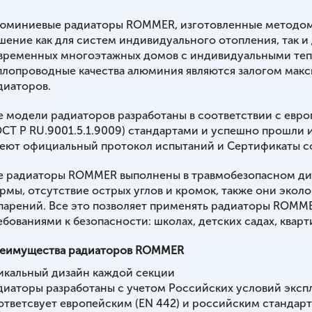
юминиевые радиаторы ROMMER, изготовленные методом л
шение как для систем индивидуального отопления, так и д
временных многоэтажных домов с индивидуальными теп
плопроводные качества алюминия являются залогом мак
диаторов.
е модели радиаторов разработаны в соответствии с евр
ОСТ Р RU.9001.5.1.9009) стандартами и успешно прошли 
еют официальный протокол испытаний и Сертификаты со
е радиаторы ROMMER выполнены в травмобезопасном диз
рмы, отсутствие острых углов и кромок, также они экол
парений. Все это позволяет применять радиаторы ROMM
ебованиями к безопасности: школах, детских садах, квар
еимущества радиаторов ROMMER
икальный дизайн каждой секции
диаторы разработаны c учетом Российских условий эксп
ответсвует европейским (ЕN 442) и российским стандарт