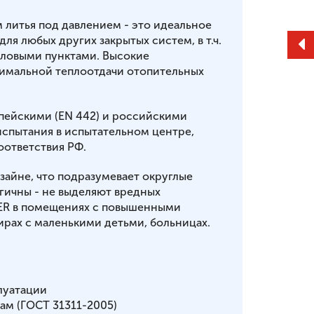
итья под давлением - это идеальное
ля любых других закрытых систем, в т.ч.
ловыми пунктами. Высокие
симальной теплоотдачи отопительных
опейскими (ЕN 442) и российскими
испытания в испытательном центре,
ответствия РФ.
айне, что подразумевает округлые
огичны - не выделяют вредных
ER в помещениях с повышенными
тирах с маленькими детьми, больницах.
луатации
ам (ГОСТ 31311-2005)