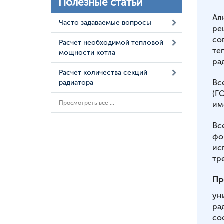
Полезные статьи
Ал
Часто задаваемые вопросы
ре
со
Расчет необходимой тепловой
те
мощности котла
ра
Расчет количества секций
Вс
радиатора
(Г
Просмотреть все ...
им
Вс
фо
ис
тр
Пр
ун
ра
со