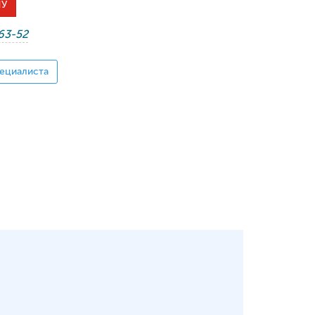
НУ
-63-52
ециалиста