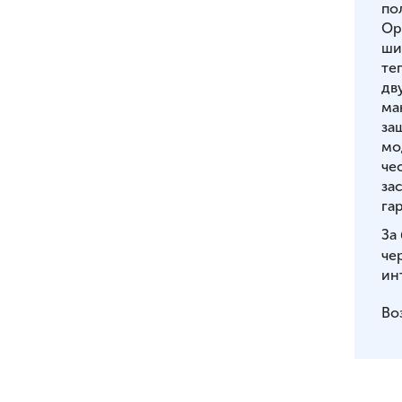
по
Op
ши
те
дв
ма
за
мо
че
за
га
За
че
ин
Во