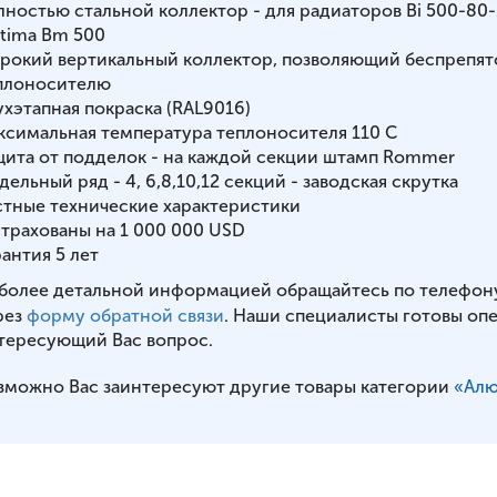
лностью стальной коллектор - для радиаторов Bi 500-80-15
tima Bm 500
рокий вертикальный коллектор, позволяющий беспрепят
плоносителю
ухэтапная покраска (RAL9016)
ксимальная температура теплоносителя 110 С
щита от подделок - на каждой секции штамп Rommer
дельный ряд - 4, 6,8,10,12 секций - заводская скрутка
стные технические характеристики
страхованы на 1 000 000 USD
рантия 5 лет
 более детальной информацией обращайтесь по телефон
рез
форму обратной связи
. Наши специалисты готовы оп
тересующий Вас вопрос.
зможно Вас заинтересуют другие товары категории
«Алю